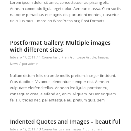
Lorem ipsum dolor sit amet, consectetuer adipiscing elit.
Aenean commodo ligula eget dolor. Aenean massa. Cum sociis
natoque penatibus et magnis dis parturient montes, nascetur
ridiculus mus – more on WordPress.org: Post Formats
Postformat Gallery: Multiple images
with different sizes
/
/
febrero 17, 2011
1 Comentario
en
Frontpage Article
,
Images
,
/
News
por
admin
Nullam dictum felis eu pede mollis pretium. Integer tincidunt.
Cras dapibus. Vivamus elementum semper nisi. Aenean
vulputate eleifend tellus. Aenean leo ligula, porttitor eu,
consequat vitae, eleifend ac, enim. Aliquam lor Donec quam
felis, ultricies nec, pellentesque eu, pretium quis, sem.
Indented Quotes and Images – beautiful
/
/
/
febrero 12, 2011
3 Comentarios
en
Images
por
admin