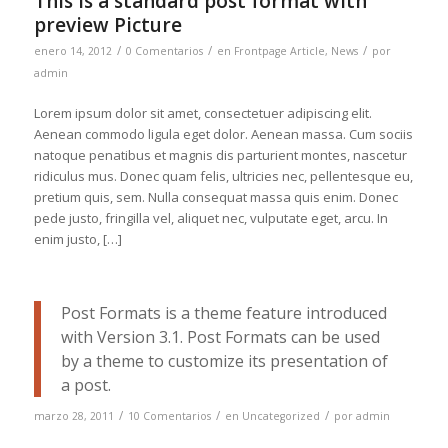
This is a standard post format with
preview Picture
/
/
/
enero 14, 2012
0 Comentarios
en
Frontpage Article
,
News
por
admin
Lorem ipsum dolor sit amet, consectetuer adipiscing elit.
Aenean commodo ligula eget dolor. Aenean massa. Cum sociis
natoque penatibus et magnis dis parturient montes, nascetur
ridiculus mus. Donec quam felis, ultricies nec, pellentesque eu,
pretium quis, sem. Nulla consequat massa quis enim. Donec
pede justo, fringilla vel, aliquet nec, vulputate eget, arcu. In
enim justo, […]
Post Formats is a theme feature introduced
with Version 3.1. Post Formats can be used
by a theme to customize its presentation of
a post.
/
/
/
marzo 28, 2011
10 Comentarios
en
Uncategorized
por
admin