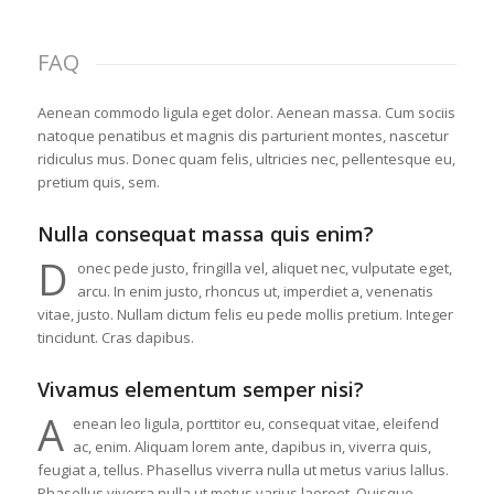
FAQ
Aenean commodo ligula eget dolor. Aenean massa. Cum sociis
natoque penatibus et magnis dis parturient montes, nascetur
ridiculus mus. Donec quam felis, ultricies nec, pellentesque eu,
pretium quis, sem.
Nulla consequat massa quis enim?
D
onec pede justo, fringilla vel, aliquet nec, vulputate eget,
arcu. In enim justo, rhoncus ut, imperdiet a, venenatis
vitae, justo. Nullam dictum felis eu pede mollis pretium. Integer
tincidunt. Cras dapibus.
Vivamus elementum semper nisi?
A
enean leo ligula, porttitor eu, consequat vitae, eleifend
ac, enim. Aliquam lorem ante, dapibus in, viverra quis,
feugiat a, tellus. Phasellus viverra nulla ut metus varius lallus.
Phasellus viverra nulla ut metus varius laoreet. Quisque